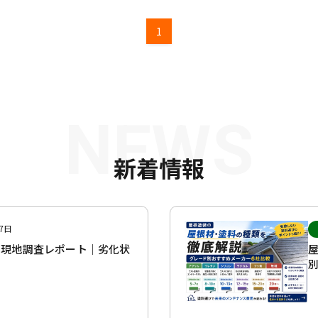
1
NEWS
新着情報
7日
の現地調査レポート｜劣化状