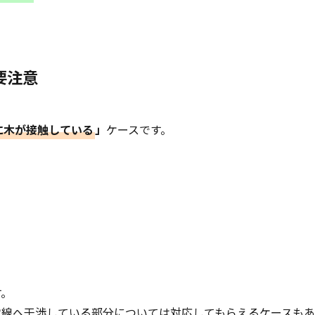
要注意
に木が接触している
」
ケースです。
す。
電線へ干渉している部分については対応してもらえるケースもあ