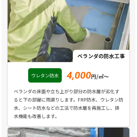
ベランダの防水工事
4,000
ウレタン防水
円/
㎡
〜
ベランダの床面や立ち上がり部分の防水層が劣化す
ると下の部屋に雨漏りします。FRP防水、ウレタン防
水、シート防水などの工法で防水層を再施工し、排
水機能も改善します。