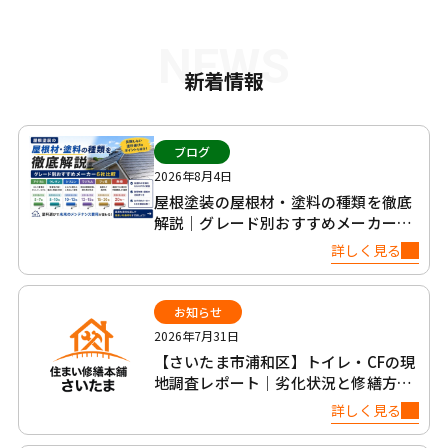
NEWS
新着情報
ブログ
2026年8月4日
屋根塗装の屋根材・塗料の種類を徹底
解説｜グレード別おすすめメーカー6
社比較
詳しく見る
お知らせ
2026年7月31日
【さいたま市浦和区】トイレ・CFの現
地調査レポート｜劣化状況と修繕方法
について
詳しく見る