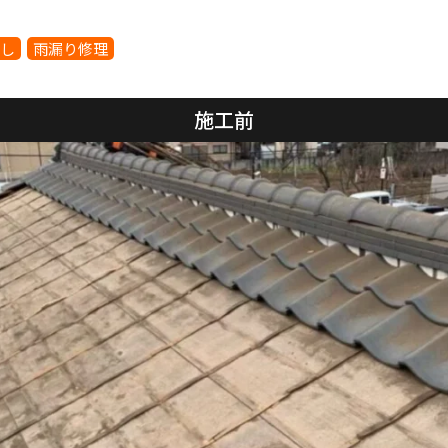
し
雨漏り修理
施工前