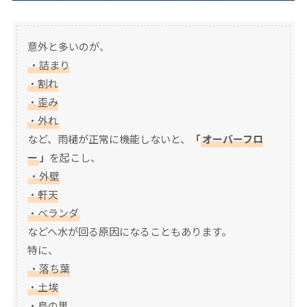
意外と多いのが、
・詰まり
・割れ
・歪み
・外れ
など、雨樋が正常に機能しないと、
「
オーバーフロ
ー
」
を起こし、
・外壁
・軒天
・ベランダ
などへ水が回る原因になることもあります。
特に、
・落ち葉
・土埃
・鳥の巣