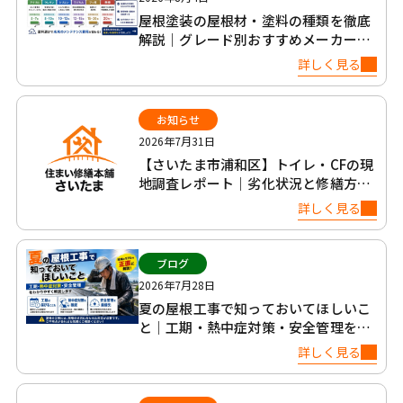
屋根塗装の屋根材・塗料の種類を徹底
解説｜グレード別おすすめメーカー6
社比較
詳しく見る
お知らせ
2026年7月31日
【さいたま市浦和区】トイレ・CFの現
地調査レポート｜劣化状況と修繕方法
について
詳しく見る
ブログ
2026年7月28日
夏の屋根工事で知っておいてほしいこ
と｜工期・熱中症対策・安全管理を正
直に解説
詳しく見る