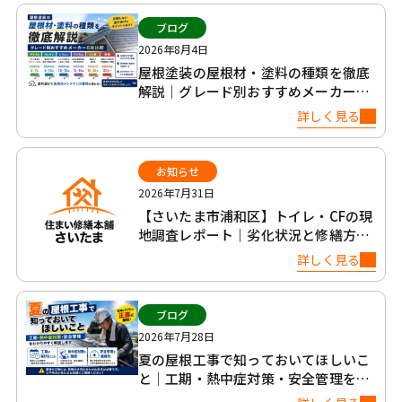
ブログ
2026年8月4日
屋根塗装の屋根材・塗料の種類を徹底
解説｜グレード別おすすめメーカー6
社比較
詳しく見る
お知らせ
2026年7月31日
【さいたま市浦和区】トイレ・CFの現
地調査レポート｜劣化状況と修繕方法
について
詳しく見る
ブログ
2026年7月28日
夏の屋根工事で知っておいてほしいこ
と｜工期・熱中症対策・安全管理を正
直に解説