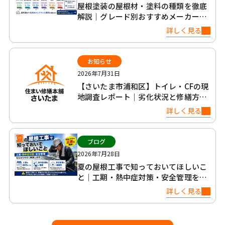
屋根塗装の屋根材・塗料の種類を徹底
解説｜グレード別おすすめメーカー6
社比較
詳しく見る
お知らせ
2026年7月31日
【さいたま市浦和区】トイレ・CFの現
地調査レポート｜劣化状況と修繕方法
について
詳しく見る
ブログ
2026年7月28日
夏の屋根工事で知っておいてほしいこ
と｜工期・熱中症対策・安全管理を正
直に解説
詳しく見る