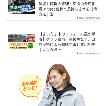
解説】雨樋の修理・交換の費用相
場は?劣化症状と長持ちさせる対策
方法 | 住…
住まい修繕本舗さいたま
【さいたま市のリフォーム屋が解
説】ゲリラ豪雨・雹被害など、自
然災害による修繕工事と費用相場
｜火災保険…
住まい修繕本舗さいたま