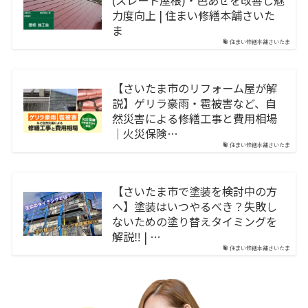
(スレート屋根)・色あせを改善し魅
力度向上 | 住まい修繕本舗さいた
ま
住まい修繕本舗さいたま
【さいたま市のリフォーム屋が解
説】ゲリラ豪雨・雹被害など、自
然災害による修繕工事と費用相場
｜火災保険…
住まい修繕本舗さいたま
【さいたま市で塗装を検討中の方
へ】塗装はいつやるべき？失敗し
ないための塗り替えタイミングを
解説‼︎ | …
住まい修繕本舗さいたま