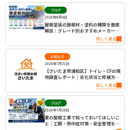
ブログ
2026年8月4日
屋根塗装の屋根材・塗料の種類を徹底
解説｜グレード別おすすめメーカー6
社比較
詳しく見る
お知らせ
2026年7月31日
【さいたま市浦和区】トイレ・CFの現
地調査レポート｜劣化状況と修繕方法
について
詳しく見る
ブログ
2026年7月28日
夏の屋根工事で知っておいてほしいこ
と｜工期・熱中症対策・安全管理を正
直に解説