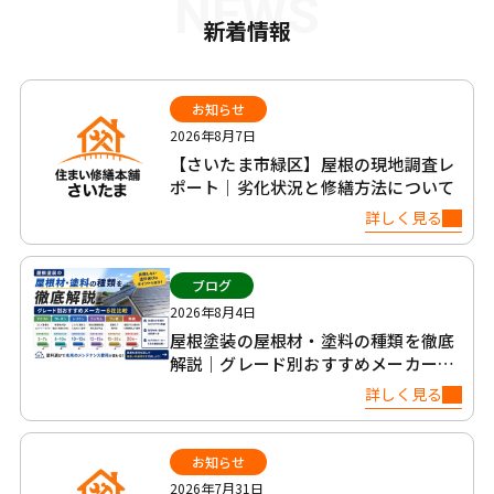
NEWS
新着情報
お知らせ
2026年8月7日
【さいたま市緑区】屋根の現地調査レ
ポート｜劣化状況と修繕方法について
詳しく見る
ブログ
2026年8月4日
屋根塗装の屋根材・塗料の種類を徹底
解説｜グレード別おすすめメーカー6
社比較
詳しく見る
お知らせ
2026年7月31日