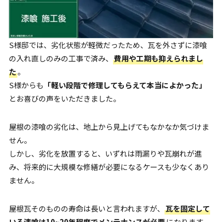
S様邸では、劣化状態が軽微だったため、瓦を外さずに漆喰
の入れ直しのみの工事で済み、
費用や工期も抑えられまし
た
。
S様からも
「軽い段階で修理してもらえて本当によかった」
とお喜びの声をいただきました。
屋根の漆喰の劣化は、地上から見上げてもなかなか気づけま
せん。
しかし、劣化を放置すると、いずれは雨漏りや瓦崩れが進
み、将来的に大規模な修繕が必要になるケースも少なくあり
ません。
屋根瓦そのものの寿命は長いと言われますが、
瓦を固定して
いる漆喰は10~20年程度でメンテナンスが必要
になります。