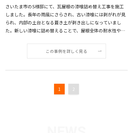
さいたま市のS様邸にて、瓦屋根の漆喰詰め替え工事を施工
しました。長年の雨風にさらされ、古い漆喰には剥がれが見
られ、内部の土台となる葺き土が剥き出しになっていまし
た。新しい漆喰に詰め替えることで、屋根全体の耐水性や強
度を回 […]
この事例を詳しく見る
1
2
NEWS