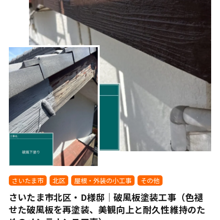
さいたま市
北区
屋根・外装の小工事
その他
さいたま市北区・D様邸｜破風板塗装工事（色褪
せた破風板を再塗装、美観向上と耐久性維持のた