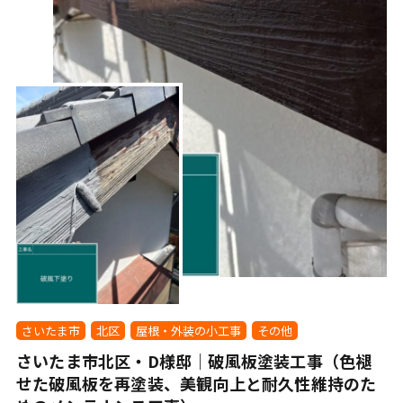
さいたま市
北区
屋根・外装の小工事
その他
さいたま市北区・D様邸｜破風板塗装工事（色褪
せた破風板を再塗装、美観向上と耐久性維持のた