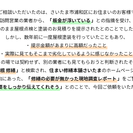
ご相談いただいたのは、さいたま市浦和区にお住まいのお客様
訪問営業の業者から、
「
板金が浮いている
」
との指摘を受け
のまま屋根点検と塗装のお見積りを提示されたとのことでした
しかし、数年前に一度屋根塗装を行っていたこともあり、
・
提示金額があまりに高額だったこと
・
実際に見てもそこまで劣化しているように感じなかったこと
その場では契約せず、別の業者にも見てもらおうと判断されたそ
根 修繕
」
と検索され、
住まい修繕本舗さいたま
のホームペー
内にあった、
「
修繕の必要が無かった現地調査レポート
」
をご
要をしっかり伝えてくれそう
」
とのことで、今回ご依頼をいた